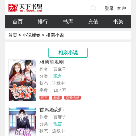
登录
客户
端
首页
排行
书库
充值
书架
首页
>
小说标签
> 相亲小说
相亲小说
相亲前规则
作者： 曹麻子
分类：
现言
状态：连载中
字数： 18.4万
现言
相亲
恋爱情感
首席婚恋师
作者： 曹麻子
分类：
现言
状态：连载中