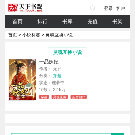
登录
客户
端
首页
排行
书库
充值
书架
首页
>
小说标签
> 灵魂互换小说
灵魂互换小说
一品妖妃
作者： 无邪
分类：
穿越
状态：连载中
字数： 22.5万
穿越
灵魂互换
架空朝代