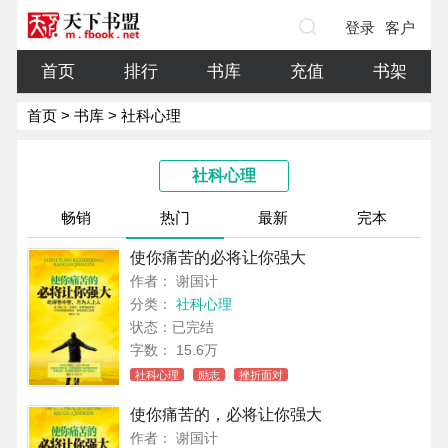
登录
客户
端
首页
排行
书库
充值
书架
首页
>
书库
> 社科心理
社科心理
畅销
热门
最新
完本
使你痛苦的必将让你强大
作者： 谢国计
分类：
社科心理
状态：已完结
字数： 15.6万
社科心理
励志
挫折面对
使你痛苦的，必将让你强大
作者： 谢国计