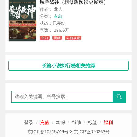
魔兽战神（精修版阅读更畅爽）
作者： 龙人
分类：
玄幻
状态：已完结
字数： 296.6万
玄幻
勇猛
斗仙战魔
长篇小说排行榜相关推荐
登录
/
充值
/
客服
/
帮助
/
标签
/
福利
京ICP备10215746号-3 京ICP证070263号