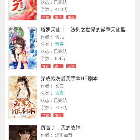
状态：已完结
字数： 41.1万
穿越
复仇
重生
塔罗天使十二法则之世界的徽章天使盟
作者： 雪儿
分类：
青春
状态：已完结
字数： 8.4万
青春
占卜
爱情
穿成炮灰后我手拿HE剧本
作者： 长安
分类：
古言
状态：已完结
字数： 71.6万
穿越
古言
厉害了，我的战神
作者： 烟雨如昔