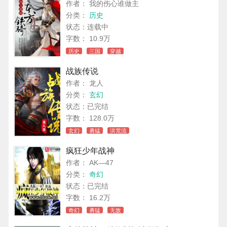
作者： 我的伤心谁做主
分类：
历史
状态：连载中
字数： 10.9万
历史
三国
穿越
战族传说
作者： 龙人
分类：
玄幻
状态：已完结
字数： 128.0万
玄幻
勇猛
洪荒流
疯狂少年战神
作者： AK—47
分类：
奇幻
状态：已完结
字数： 16.2万
奇幻
勇猛
无敌