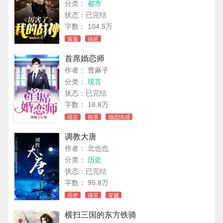
分类：
都市
状态：已完结
字数： 104.5万
装逼
搞笑
首席婚恋师
作者： 曹麻子
分类：
现言
状态：已完结
字数： 18.8万
现言
相亲
婚恋情感
调教大唐
作者： 北也也
分类：
历史
状态：已完结
字数： 95.8万
历史
搞笑
穿越
横扫三国的东方铁骑