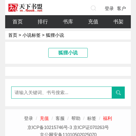
登录
客户
端
首页
排行
书库
充值
书架
首页
>
小说标签
> 狐狸小说
狐狸小说
登录
/
充值
/
客服
/
帮助
/
标签
/
福利
京ICP备10215746号-3 京ICP证070263号
京公网安备11010502025070