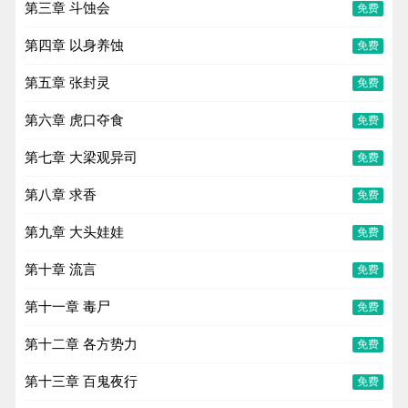
第三章 斗蚀会
免费
第四章 以身养蚀
免费
第五章 张封灵
免费
第六章 虎口夺食
免费
第七章 大梁观异司
免费
第八章 求香
免费
第九章 大头娃娃
免费
第十章 流言
免费
第十一章 毒尸
免费
第十二章 各方势力
免费
第十三章 百鬼夜行
免费