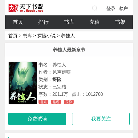
登录
客户
端
首页
排行
书库
充值
书架
首页
>
书库
>
探险小说
> 养蚀人
养蚀人最新章节
书名：养蚀人
作者：风声鹤唳
类别：
探险
状态：已完结
字数：
201.1万
点击：1012760
悬疑
推理
灵异
免费试读
我要关注