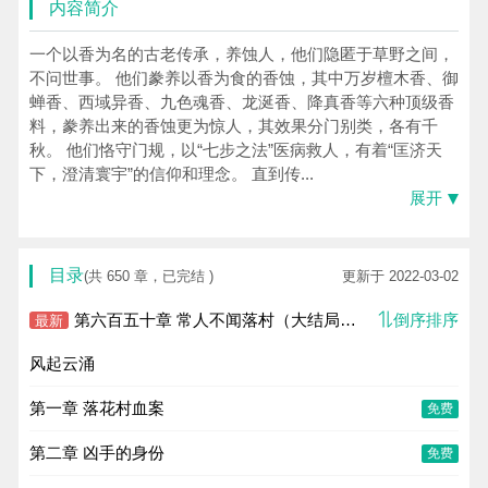
内容简介
一个以香为名的古老传承，养蚀人，他们隐匿于草野之间，
不问世事。 他们豢养以香为食的香蚀，其中万岁檀木香、御
蝉香、西域异香、九色魂香、龙涎香、降真香等六种顶级香
料，豢养出来的香蚀更为惊人，其效果分门别类，各有千
秋。 他们恪守门规，以“七步之法”医病救人，有着“匡济天
下，澄清寰宇”的信仰和理念。 直到传...
展开
目录
(共 650 章，已完结 )
更新于 2022-03-02
第六百五十章 常人不闻落村（大结局）
[VIP]
倒序排序
最新
风起云涌
第一章 落花村血案
免费
第二章 凶手的身份
免费