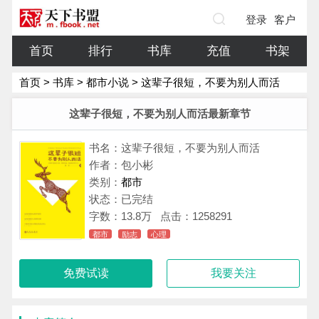
登录
客户
端
首页
排行
书库
充值
书架
首页
>
书库
>
都市小说
> 这辈子很短，不要为别人而活
这辈子很短，不要为别人而活最新章节
书名：这辈子很短，不要为别人而活
作者：包小彬
类别：
都市
状态：已完结
字数：
13.8万
点击：1258291
都市
励志
心理
免费试读
我要关注