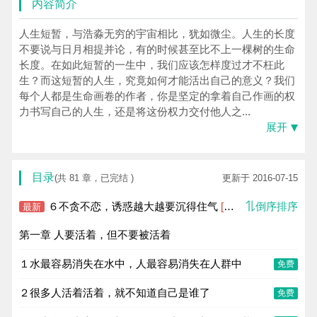
内容简介
人生短暂，与浩淼无穷的宇宙相比，犹如微尘。人生的长度
不要说与日月相提并论，有的时候甚至比不上一棵树的生命
长度。在如此短暂的一生中，我们应该怎样度过才不枉此
生？而这短暂的人生，究竟如何才能活出自己的意义？我们
每个人都是生命画卷的作者，你是坚定的拿着自己作画的权
力书写自己的人生，还是将这份权力交付他人之...
展开
目录
(共 81 章，已完结 )
更新于 2016-07-15
６不贪不恋，诱惑越大越要沉得住气
[VIP]
倒序排序
最新
第一章 人要活着，但不要被活着
１水最容易消失在水中，人最容易消失在人群中
免费
２很多人活着活着，就不知道自己是谁了
免费