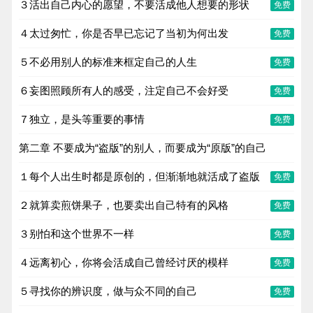
３活出自己内心的愿望，不要活成他人想要的形状
免费
４太过匆忙，你是否早已忘记了当初为何出发
免费
５不必用别人的标准来框定自己的人生
免费
６妄图照顾所有人的感受，注定自己不会好受
免费
７独立，是头等重要的事情
免费
第二章 不要成为“盗版”的别人，而要成为“原版”的自己
１每个人出生时都是原创的，但渐渐地就活成了盗版
免费
２就算卖煎饼果子，也要卖出自己特有的风格
免费
３别怕和这个世界不一样
免费
４远离初心，你将会活成自己曾经讨厌的模样
免费
５寻找你的辨识度，做与众不同的自己
免费