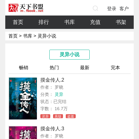
登录
客户
端
首页
排行
书库
充值
书架
首页
>
书库
> 灵异小说
灵异小说
畅销
热门
最新
完本
摸金传人.2
作者： 罗晓
分类：
灵异
状态：已完结
字数： 16.7万
灵异
悬疑
盗墓
摸金传人.3
作者： 罗晓