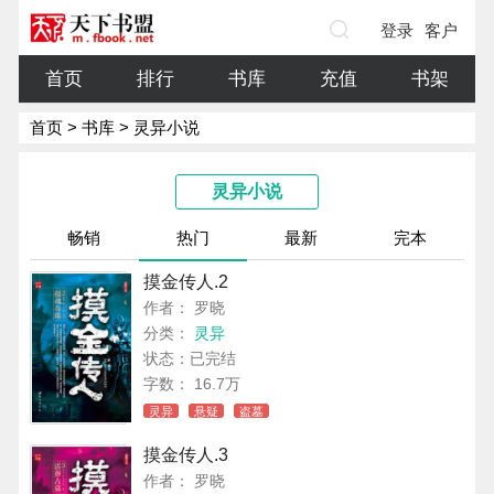
登录
客户
端
首页
排行
书库
充值
书架
首页
>
书库
> 灵异小说
灵异小说
畅销
热门
最新
完本
摸金传人.2
作者： 罗晓
分类：
灵异
状态：已完结
字数： 16.7万
灵异
悬疑
盗墓
摸金传人.3
作者： 罗晓