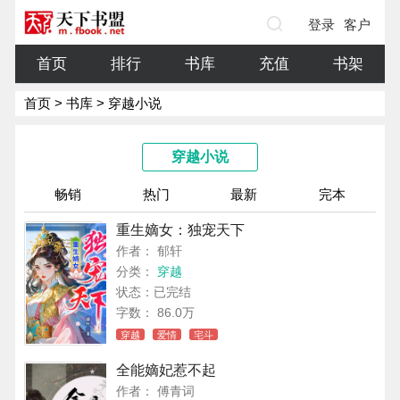
登录
客户
端
首页
排行
书库
充值
书架
首页
>
书库
> 穿越小说
穿越小说
畅销
热门
最新
完本
重生嫡女：独宠天下
作者： 郁轩
分类：
穿越
状态：已完结
字数： 86.0万
穿越
爱情
宅斗
全能嫡妃惹不起
作者： 傅青词