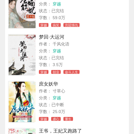
分类：
穿越
状态：已完结
字数： 59.0万
穿越
搞笑
宫廷情仇
梦回·大运河
作者： 千风化语
分类：
穿越
状态：已完结
字数： 3.5万
穿越
创业
奋斗人生
庶女妖华
作者： 寸草心
分类：
穿越
状态：已中断
字数： 25.0万
穿越
虐心
重生
王爷，王妃又跑路了