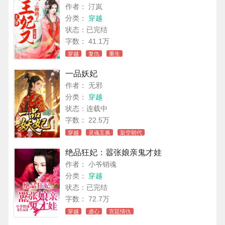
作者： 汀岚
分类：
穿越
状态：已完结
字数： 41.1万
穿越
复仇
重生
一品妖妃
作者： 无邪
分类：
穿越
状态：连载中
字数： 22.5万
穿越
灵魂互换
架空朝代
绝品狂妃：嚣张娘亲鬼才娃
作者： 小爷销魂
分类：
穿越
状态：已完结
字数： 72.7万
穿越
虐心
宫廷情仇