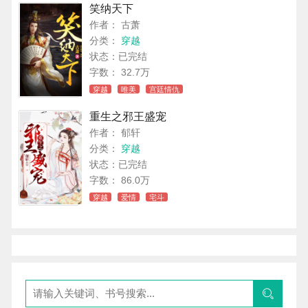
笑纳天下
作者： 古萧
分类：
穿越
状态：已完结
字数： 32.7万
穿越
唯美
宫廷情仇
重生之邪王盛宠
作者： 郁轩
分类：
穿越
状态：已完结
字数： 86.0万
穿越
爱情
宅斗